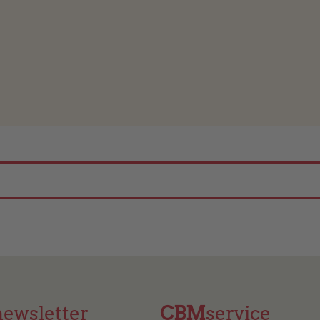
newsletter
CBM
service