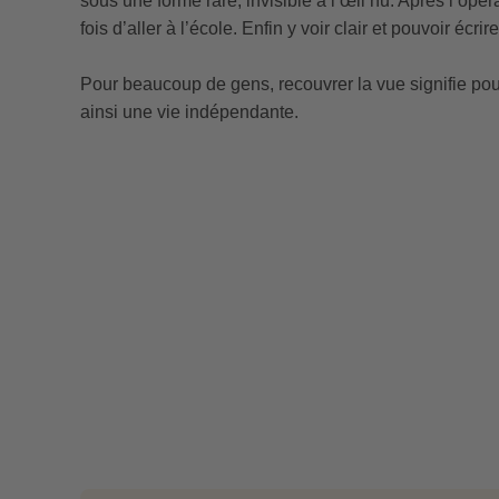
sous une forme rare, invisible à l’œil nu. Après l’opé
fois d’aller à l’école. Enfin y voir clair et pouvoir écri
Pour beaucoup de gens, recouvrer la vue signifie pouv
ainsi une vie indépendante.