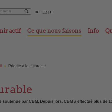
DE
FR
IT
|
|
ir actif
Ce que nous faisons
Info
Qu
il
Priorité à la cataracte
curable
te soutenue par CBM. Depuis lors, CBM a effectué plus de 15 