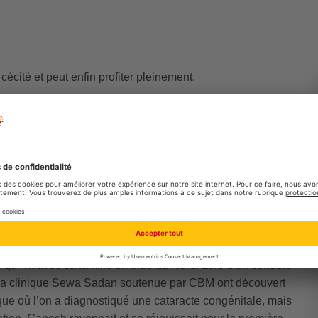
cécité et peut enfin profiter pleinement.
ons de la cataracte ont été effectuées au niveau mondial
’année de la première opération de la cataracte rendue
tions ont eu lieu.
ons dans leurs cliniques; ils organisent aussi des
sibles. Ils procèdent également aux interventions
es campagnes. Les personnes touchées ont ainsi accès
es.
 qui vit avec sa famille en Inde du Nord. Lors d’un contrôle
 la clinique Sewa Sadan soutenue par CBM ont découvert
nique où l’on a diagnostiqué une cataracte congénitale, mais