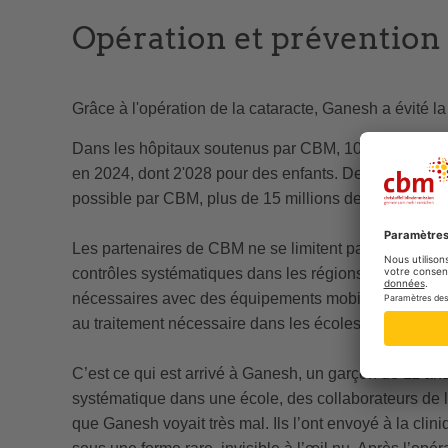
Opération et prévention
Grâce à l'opération de la cataracte, Ganesh a évité la 
Dans les hôpitaux soutenus par CBM, 103'000 opérati
en 2024, dont 2'028 pour des enfants. Depuis 1966, l
possible par CBM, plus de 15 millions de ces interven
Les partenaires de CBM ne se limitent pas aux opérati
contrôles systématiques dans les régions moins acces
nécessaires avec des équipements mobiles durant c
au traitement nécessaire dans les écoles et les villag
C’est ce qui est arrivé à Ganesh, un garçon de 11 ans
systématique dans une école, des collaborateurs de
que Ganesh voyait très mal. Ils l’ont envoyé à la cli