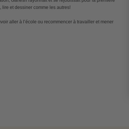
ration, Ganesh rayonnait et se réjouissait pour la première
re, lire et dessiner comme les autres!
oir aller à l’école ou recommencer à travailler et mener