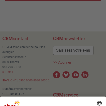
CBM
contact
CBM
newsletter
CBM Mission chrétienne pour les
aveugles
Schützenstrasse 7
8800 Thalwil
>> Abonner
044 275 21 88
» E-mail
IBAN: CH41 0900 0000 8030 3030 1
Numéro d'exonération:
CHE-106.084.071
CBM
service
Contact