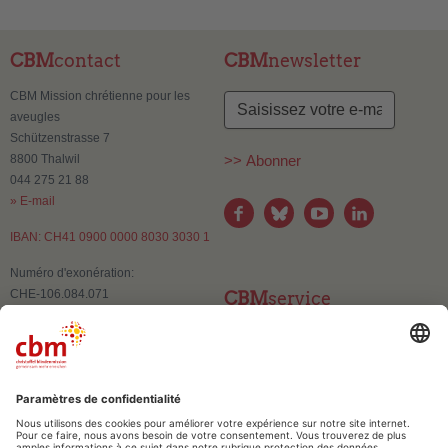
CBM
contact
CBM
newsletter
CBM Mission chrétienne pour les
aveugles
Schützenstrasse 7
8800 Thalwil
>> Abonner
044 275 21 88
» E-mail
IBAN: CH41 0900 0000 8030 3030 1
Numéro d'exonération:
CHE-106.084.071
CBM
service
Contact
Changement d'adresse
Publications et supports
d’information
CBM
confiance