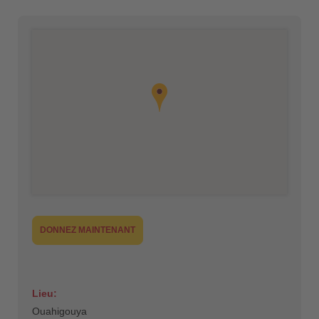
DONNEZ MAINTENANT
Lieu:
Ouahigouya