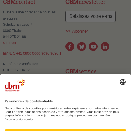
CBM
contact
CBM
newsletter
CBM Mission chrétienne pour les
aveugles
Schützenstrasse 7
8800 Thalwil
>> Abonner
044 275 21 88
» E-mail
IBAN: CH41 0900 0000 8030 3030 1
Numéro d'exonération:
CHE-106.084.071
CBM
service
Contact
Changement d'adresse
Publications et supports
d’information
CBM
confiance