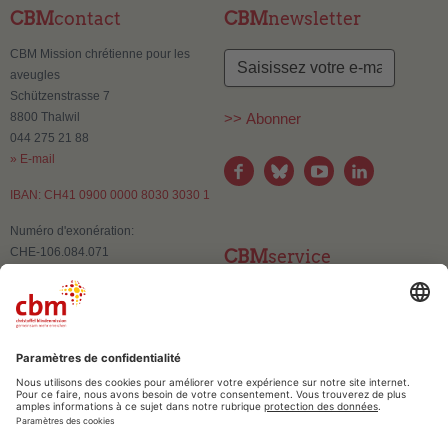
CBM
contact
CBM
newsletter
CBM Mission chrétienne pour les
aveugles
Schützenstrasse 7
8800 Thalwil
>> Abonner
044 275 21 88
» E-mail
IBAN: CH41 0900 0000 8030 3030 1
Numéro d'exonération:
CHE-106.084.071
CBM
service
Contact
Changement d'adresse
Publications et supports
d’information
CBM
confiance