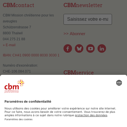
CBM
contact
CBM
newsletter
CBM Mission chrétienne pour les
aveugles
Schützenstrasse 7
8800 Thalwil
>> Abonner
044 275 21 88
» E-mail
IBAN: CH41 0900 0000 8030 3030 1
Numéro d'exonération:
CHE-106.084.071
CBM
service
Contact
Changement d'adresse
Publications et supports
d’information
CBM
confiance