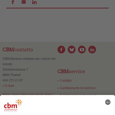
CBM
contatto
CBM Missioni cristiane per i ciechi nel
mondo
Schützenstrasse 7
CBM
service
8800 Thalwil
044 275 21 87
Contatto
» E-mail
Cambiamento di indirizzo
IBAN: CH41 0900 0000 8030 3030 1
Pubblicazioni e documenti
CBM
fiducia
Numero di esenzione:
CHE-106.084.071