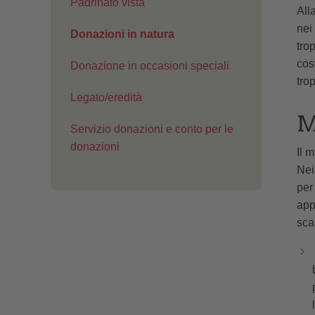
Padrinato vista
All
nei
Donazioni in natura
tro
cos
Donazione in occasioni speciali
tro
Legato/eredità
M
Servizio donazioni e conto per le
donazioni
Il 
Nei
per
app
sca