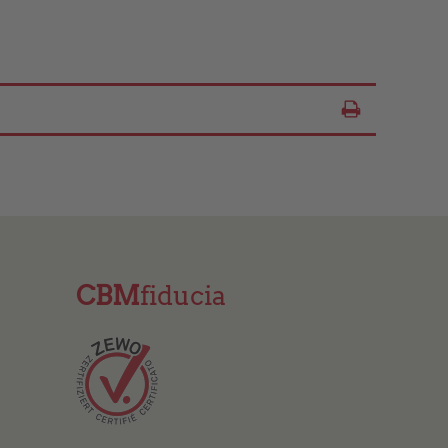
Seite drucken
Stampare contenuto
CBM
fiducia