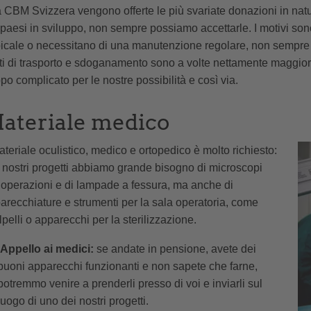
a CBM Svizzera vengono offerte le più svariate donazioni in nat
 paesi in sviluppo, non sempre possiamo accettarle. I motivi sono
picale o necessitano di una manutenzione regolare, non sempre ga
ti di trasporto e sdoganamento sono a volte nettamente maggiori 
ppo complicato per le nostre possibilità e così via.
ateriale medico
materiale oculistico, medico e ortopedico è molto richiesto:
 nostri progetti abbiamo grande bisogno di microscopi
 operazioni e di lampade a fessura, ma anche di
arecchiature e strumenti per la sala operatoria, come
lpelli o apparecchi per la sterilizzazione.
Appello ai medici:
se andate in pensione, avete dei
buoni apparecchi funzionanti e non sapete che farne,
potremmo venire a prenderli presso di voi e inviarli sul
luogo di uno dei nostri progetti.