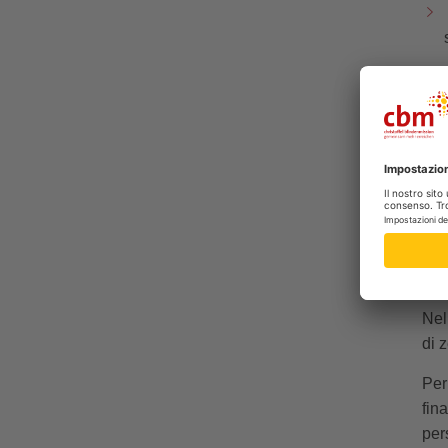
I no
all
O
Negl
sem
pos
bis
Nel
di 
Per
fin
per