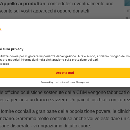
Appello ai produttori:
concedeteci eventualmente uno
I 
sconto sui vostri apparecchi oppure donateli.
ne
stri operatori locali sono felici e grati per qualsiasi aiuto
a loro missione – grazie di cuore!
cchiali
i ultimi decenni gli istituti oculistici nelle regioni in via di svil
pre più indipendenti. Modelli nuovi di zecca (montature) al gio
to e più facili da reperire che facendoli venire usati dall'Europa.
ogno di occhiali usati.
le officine oculistiche sostenute dalla CBM vengono fabbricati
zecca per circa un franco svizzero. Un paio di occhiali con correz
 fornire occhiali a gran parte della popolazione povera, le cli
anziario. Saremmo molto contenti se anche voi voleste dare un co
sone disperate - vi ringraziamo di tutto cuore.