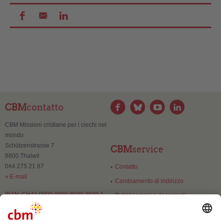
CBM
contatto
CBM Missioni cristiane per i ciechi nel
mondo
Schützenstrasse 7
CBM
service
8800 Thalwil
044 275 21 87
Contatto
» E-mail
Cambiamento di indirizzo
IBAN: CH41 0900 0000 8030 3030 1
Pubblicazioni e documenti
CBM
fiducia
Numero di esenzione: