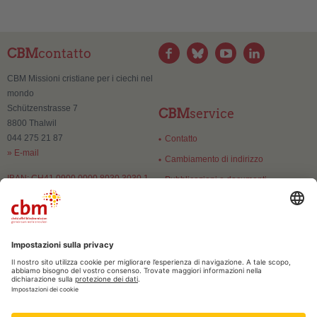
CBM
contatto
CBM Missioni cristiane per i ciechi nel
mondo
Schützenstrasse 7
CBM
service
8800 Thalwil
044 275 21 87
Contatto
» E-mail
Cambiamento di indirizzo
IBAN: CH41 0900 0000 8030 3030 1
Pubblicazioni e documenti
CBM
fiducia
Numero di esenzione:
CHE-106.084.071