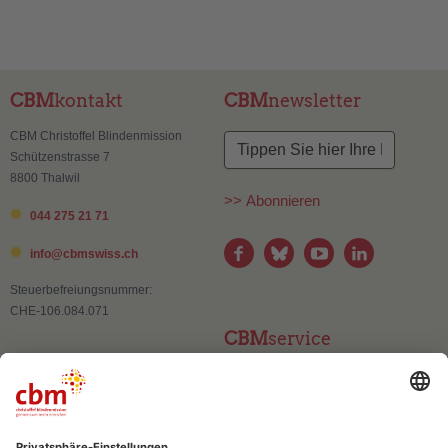
CBM
kontakt
CBM
newsletter
CBM Christoffel Blindenmission
Schützenstrasse 7
8800 Thalwil
>> Abonnieren
044 275 21 71
info@
cbmswiss.ch
Steuerbefreiungsnummer:
CHE-106.084.071
CBM
service
Kontakt
Adressänderung
Publikationen und Materialien