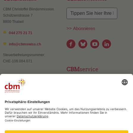
CBM Christoffel Blindenmission
Schützenstrasse 7
8800 Thalwil
>> Abonnieren
044 275 21 71
info@
cbmswiss.ch
Steuerbefreiungsnummer:
CHE-106.084.071
CBM
service
Kontakt
Adressänderung
Publikationen und Materialien
Häufig gestellte Fragen (FAQ)
CBM
vertrauen