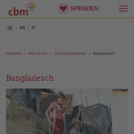
SPENDEN
DE
FR
IT
|
|
Startseite
Was wir tun
Schwerpunktländer
Bangladesch
Bangladesch