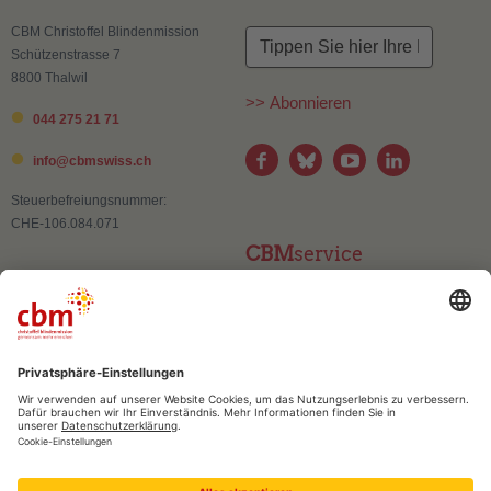
CBM Christoffel Blindenmission
Schützenstrasse 7
8800 Thalwil
>> Abonnieren
044 275 21 71
info@
cbmswiss.ch
Steuerbefreiungsnummer:
CHE-106.084.071
CBM
service
Kontakt
Adressänderung
Publikationen und Materialien
Häufig gestellte Fragen (FAQ)
CBM
vertrauen