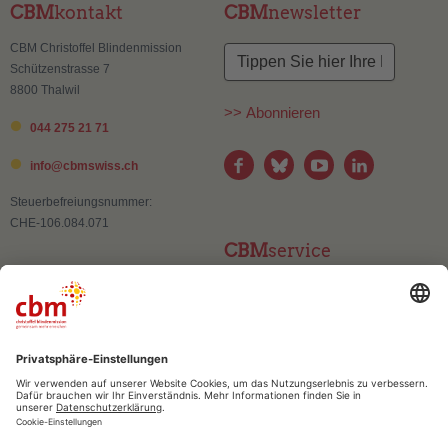
CBM
kontakt
CBM
newsletter
CBM Christoffel Blindenmission
Schützenstrasse 7
8800 Thalwil
>> Abonnieren
044 275 21 71
info@
cbmswiss.ch
Steuerbefreiungsnummer:
CHE-106.084.071
CBM
service
Kontakt
Adressänderung
Publikationen und Materialien
Häufig gestellte Fragen (FAQ)
CBM
vertrauen