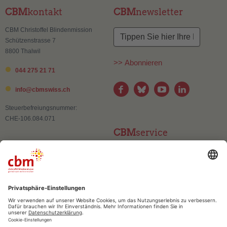
CBM
kontakt
CBM
newsletter
CBM Christoffel Blindenmission
Schützenstrasse 7
8800 Thalwil
>> Abonnieren
044 275 21 71
info@
cbmswiss.ch
Steuerbefreiungsnummer:
CHE-106.084.071
CBM
service
Kontakt
Adressänderung
Publikationen und Materialien
Häufig gestellte Fragen (FAQ)
CBM
vertrauen