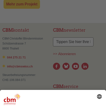
Mehr zum Projekt
CBM
kontakt
CBM
newsletter
CBM Christoffel Blindenmission
Schützenstrasse 7
8800 Thalwil
>> Abonnieren
044 275 21 71
info@
cbmswiss.ch
Steuerbefreiungsnummer:
CHE-106.084.071
CBM
service
Kontakt
Adressänderung