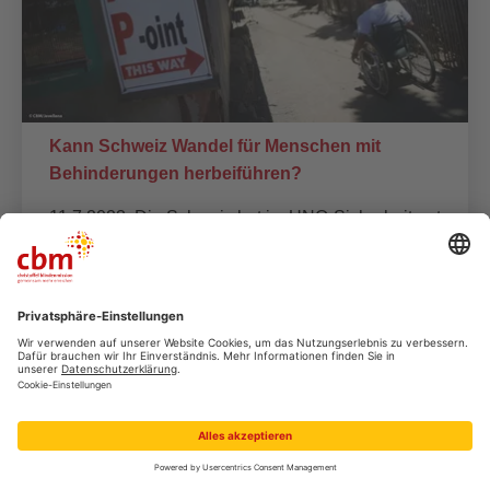
Kann Schweiz Wandel für Menschen mit
Behinderungen herbeiführen?
11.7.2023: Die Schweiz hat im UNO-Sicherheitsrat
bis Ende 2024 die Möglichkeit, die Inklusion von
Menschen mit Behinderungen in
Konfliktsituationen zu fördern. Gute Ansätze sind
auszumachen, aber sie reichen noch nicht aus.
Mehr erfahren