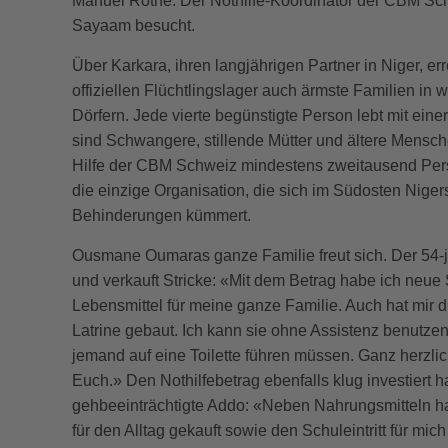
Manuel Rothe. Der Nothilfe-Koordinator der CBM Sc
Sayaam besucht.
Über Karkara, ihren langjährigen Partner in Niger, e
offiziellen Flüchtlingslager auch ärmste Familien in
Dörfern. Jede vierte begünstigte Person lebt mit eine
sind Schwangere, stillende Mütter und ältere Mensc
Hilfe der CBM Schweiz mindestens zweitausend Per
die einzige Organisation, die sich im Südosten Nig
Behinderungen kümmert.
Ousmane Oumaras ganze Familie freut sich. Der 54-j
und verkauft Stricke: «Mit dem Betrag habe ich neue
Lebensmittel für meine ganze Familie. Auch hat mir
Latrine gebaut. Ich kann sie ohne Assistenz benutze
jemand auf eine Toilette führen müssen. Ganz herzli
Euch.» Den Nothilfebetrag ebenfalls klug investiert h
gehbeeinträchtigte Addo: «Neben Nahrungsmitteln h
für den Alltag gekauft sowie den Schuleintritt für mich