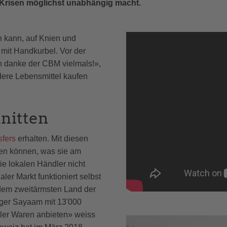
 Krisen möglichst unabhängig macht.
n kann, auf Knien und
mit Handkurbel. Vor der
ch danke der CBM vielmals!»,
dere Lebensmittel kaufen
hnitten
sfers
erhalten. Mit diesen
fen können, was sie am
ie lokalen Händler nicht
ler Markt funktioniert selbst
, dem zweitärmsten Land der
Lager Sayaam mit 13'000
dler Waren anbieten» weiss