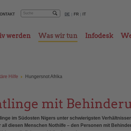
ONTAKT
DE
FR
IT
|
|
iv werden
Was wir tun
Infodesk
We
äre Hilfe
Hungersnot Afrika
chtlinge mit Behinde
linge im Südosten Nigers unter schwierigsten Verhältnisse
ter all diesen Menschen Nothilfe – den Personen mit Behin