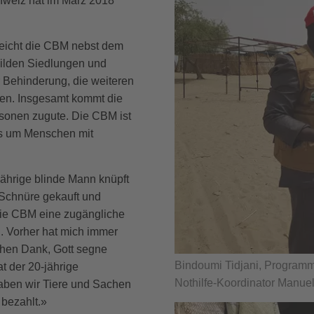
hweiz hat im März 2018
rreicht die CBM nebst dem
 wilden Siedlungen und
r Behinderung, die weiteren
hen. Insgesamt kommt die
sonen zugute. Die CBM ist
ers um Menschen mit
ährige blinde Mann knüpft
 Schnüre gekauft und
 die CBM eine zugängliche
n. Vorher hat mich immer
chen Dank, Gott segne
Bindoumi Tidjani, Program
at der 20-jährige
Nothilfe-Koordinator Manue
aben wir Tiere und Sachen
 bezahlt.»