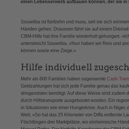
einen Lebenserwerb aufbauen können, der sie in
Souwéba ist fünfzehn und muss, seit sie sich erinner
Händen gehen. Draussen fährt sie auf einem Dreirad 
CBM-Hilfe hat ihre Familie wiederholt gehungert. «I
unterstreicht Souwéba. «Nun haben wir Reis und an
können sowie eine Ziege.»
Hilfe individuell zugesc
Mehr als 600 Familien haben sogenannte
Cash Tran
Geldzahlungen hat sich jede Familie genau das kau
dringendsten benötigt. Auf diese Weise sind zudem d
durch Hilfstransporte ausgebootet worden. Ein regiona
in Situationen wie einer Hungerkrise. Auch in Niger
Welt. «So hat das 25 Kilometer von Diffa entfernte 
Flüchtlingen drei Marktplätze, wo einheimische Hän