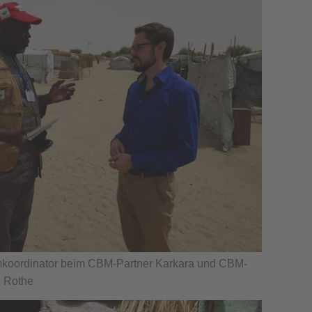
mkoordinator beim CBM-Partner Karkara und CBM-
l Rothe