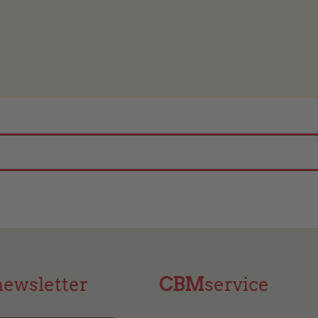
newsletter
CBM
service