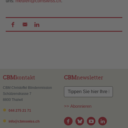
uns:
medien@
cbmswiss.ch
.
CBM
kontakt
CBM
newsletter
CBM Christoffel Blindenmission
Schützenstrasse 7
8800 Thalwil
>> Abonnieren
044 275 21 71
info@
cbmswiss.ch