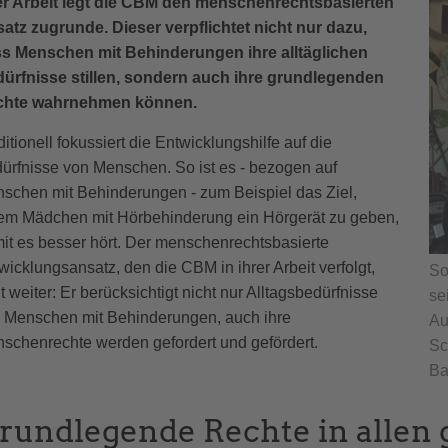
er Arbeit legt die CBM den menschenrechtsbasierten
atz zugrunde. Dieser verpflichtet nicht nur dazu,
s Menschen mit Behinderungen ihre alltäglichen
ürfnisse stillen, sondern auch ihre grundlegenden
chte wahrnehmen können.
ditionell fokussiert die Entwicklungshilfe auf die
ürfnisse von Menschen. So ist es - bezogen auf
schen mit Behinderungen - zum Beispiel das Ziel,
em Mädchen mit Hörbehinderung ein Hörgerät zu geben,
it es besser hört. Der menschenrechtsbasierte
wicklungsansatz, den die CBM in ihrer Arbeit verfolgt,
So
t weiter: Er berücksichtigt nicht nur Alltagsbedürfnisse
se
 Menschen mit Behinderungen, auch ihre
Au
schenrechte werden gefordert und gefördert.
Sc
Ba
rundlegende Rechte in allen 