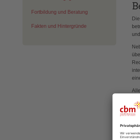
B
Fortbildung und Beratung
Die
Fakten und Hintergründe
bet
und
Neb
übe
Rec
int
ein
All
CBM
Pfl
zu e
E