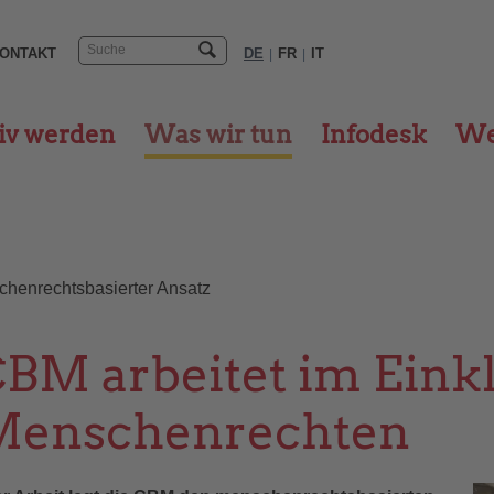
ONTAKT
DE
FR
IT
|
|
iv werden
Was wir tun
Infodesk
We
henrechtsbasierter Ansatz
BM arbeitet im Eink
Menschenrechten