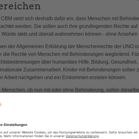
ereichen
 CBM setzt sich deshalb dafür ein, dass Menschen mit Behinder
rachtet werden. Sie sollen auch ihre grundlegenden Rechte auf 
 Würde stets und überall wahrnehmen können - ohne Ansehen v
en der Allgemeinen Erklärung der Menschenrechte der UNO is
r die Rechte von Menschen mit Behinderungen wegleitend. Für u
htsbestimmungen über humanitäre Hilfe, Bildung, Gesundheit, 
ernationale Zusammenarbeit. Kinder mit Behinderungen sollen
er Arbeit nachgehen und ein Einkommen erzielen können.
e Menschen, ob nun mit oder ohne Behinderung, sollen dieselb
 Menschen mit Behinderungen als Rechtsträger. Entsprechend fo
ichtenträgern - also Regierungen und Institutionen - die Rech
rfüllen.
rfolg in Peru: Mehr Rechte f