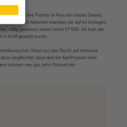
die CBM und ihre Partner in Peru ein neues Gesetz,
verschiedenen Aktionen machten sie auf ihr Anliegen
men, nötig gewesen wären bloss 57’000. So kam der
 in Kraft gesetzt wurde.
rikanischen Staat nun das Recht auf inklusive
zu verpflichtet, dass drei bis fünf Prozent ihrer
Peru müssen neu gar zehn Prozent der