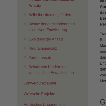
Ihr
Ansatz
Ans
das
Selbstbestimmung fördern
Bed
Ansatz der gemeindenahen
Re
inklusiven Entwicklung
Tra
Zweigleisiger Ansatz
Bed
Men
Programmansatz
ein
dam
Partneransatz
Ent
Schutz von Kindern und
geh
verletzlichen Erwachsenen
von
Men
Schwerpunktländer
Weltweite Projekte
G
Politisches Engagement