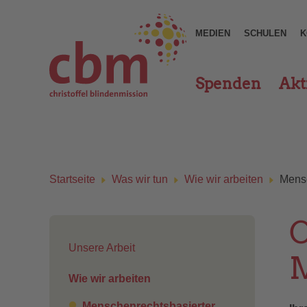
MEDIEN
SCHULEN
K
Spenden
Akt
Startseite
Was wir tun
Wie wir arbeiten
Mensc
C
Unsere Arbeit
Wie wir arbeiten
Menschenrechtsbasierter