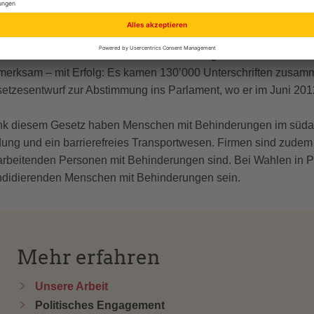
ehinderungen
einsam mit anderen Nichtregierungsorganisationen initiierten 
 die Rechte von Menschen mit Behinderungen stärken soll. Mit 
merksam – mit Erfolg: Es kamen 130’000 Unterschriften zusam
etzesentwurf zur Abstimmung ins Parlament, wo er im Juni 2012
k diesem Gesetz haben Menschen mit Behinderungen im südame
dung und ein barrierefreies Transportwesen. Firmen sind zudem da
arbeitenden Personen mit Behinderungen sind. Bei Wahlen in 
didierenden Menschen mit Behinderungen sein.
Mehr erfahren
Unsere Arbeit
Politisches Engagement