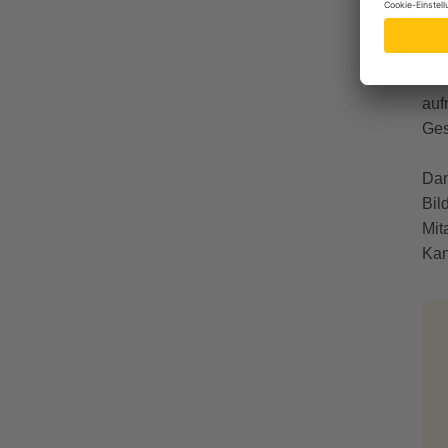
B
Gem
das
auf
Ges
Dan
Bil
Mit
Kan