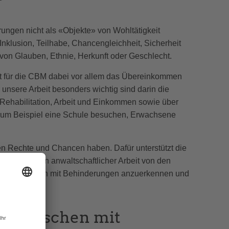
ungen nicht als «Objekte» von Wohltätigkeit
Inklusion, Teilhabe, Chancengleichheit, Sicherheit
on Glauben, Ethnie, Herkunft oder Geschlecht.
t für die CBM dabei vor allem das Übereinkommen
nsere Arbeit besonders wichtig sind darin die
Rehabilitation, Arbeit und Einkommen sowie über
 zum Beispiel eine Schule besuchen, Erwachsene
en Rechte und Chancen haben. Dafür unterstützt die
rdert sie in anwaltschaftlicher Arbeit von den
te der Menschen mit Behinderungen anzuerkennen und
ür Menschen mit