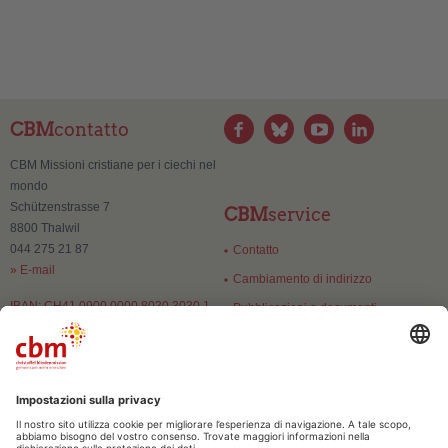
CBM
contatto
CBM Missioni cristiane per i ciechi nel
mondo
Schützenstrasse 7
CBM
service
8800 Thalwil
044 275 21 87
Contatto
» E-mail
Cambiamento di indirizzo
IBAN: CH41 0900 0000 8030 3030 1
Pubblicazioni e documenti
CBM
fiducia
Numero di esenzione:
CHE-106.084.071