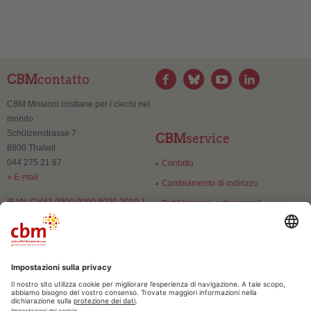
CBM
contatto
CBM Missioni cristiane per i ciechi nel
mondo
Schützenstrasse 7
CBM
service
8800 Thalwil
044 275 21 87
Contatto
» E-mail
Cambiamento di indirizzo
IBAN: CH41 0900 0000 8030 3030 1
Pubblicazioni e documenti
CBM
fiducia
Numero di esenzione:
CHE-106.084.071