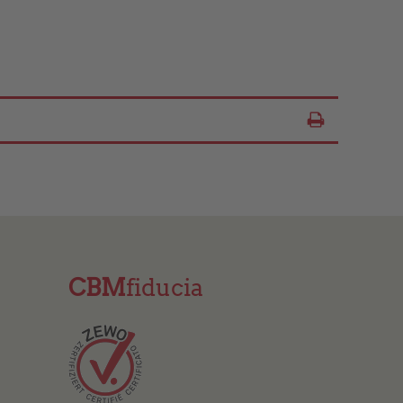
Seite drucken
Stampare contenuto
CBM
fiducia