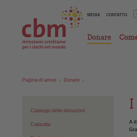
MEDIA
CONTATTO
Donare
Come 
Pagina di arrivo
Donare
I
Catalogo delle donazioni
A d
Cataratta
Gra