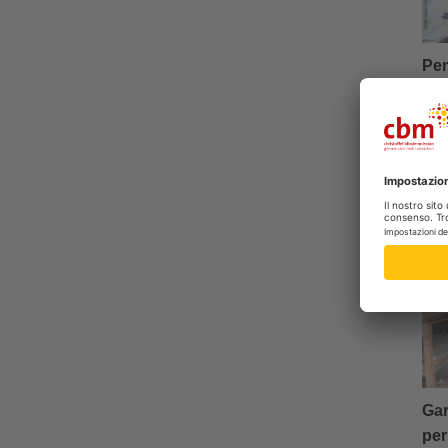
Per
F
Gar
per