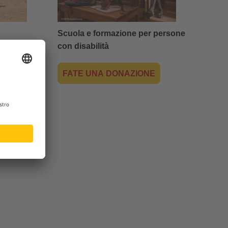
Scuola e formazione per persone
con
disabilità
NE
FATE UNA DONAZIONE