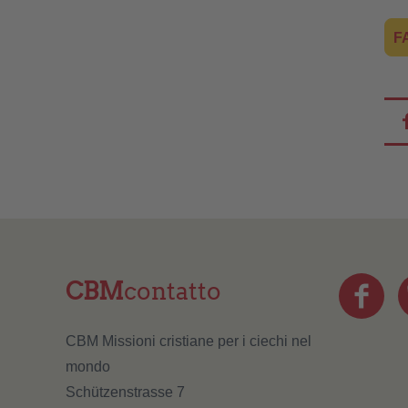
F
CBM
contatto
CBM Missioni cristiane per i ciechi nel
mondo
Schützenstrasse 7