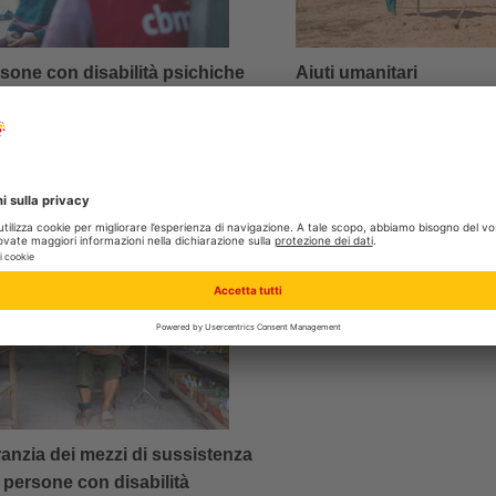
Aiuti umanitari
sone con disabilità psichiche
FATE UNA DONAZIO
ATE UNA DONAZIONE
anzia dei mezzi di sussistenza
 persone con
disabilità