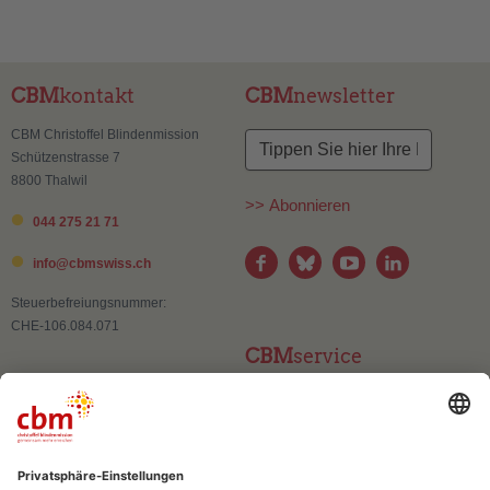
CBM
kontakt
CBM
newsletter
CBM Christoffel Blindenmission
Schützenstrasse 7
8800 Thalwil
>> Abonnieren
044 275 21 71
info@
cbmswiss.ch
Steuerbefreiungsnummer:
CHE-106.084.071
CBM
service
Kontakt
Adressänderung
Publikationen und Materialien