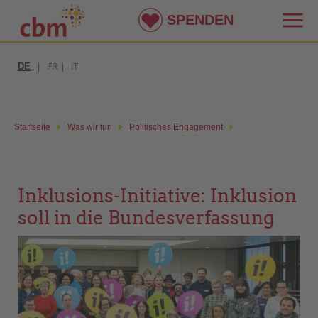
SPENDEN
DE
|
FR
|
IT
Startseite
Was wir tun
Politisches Engagement
Inklusions-Initiative: Inklusion
soll in die Bundesverfassung