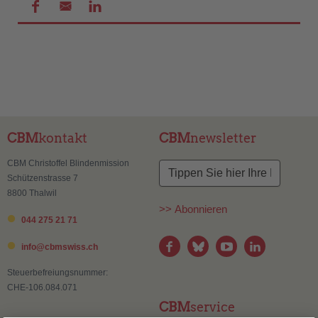
CBM
kontakt
CBM
newsletter
CBM Christoffel Blindenmission
Schützenstrasse 7
8800 Thalwil
>> Abonnieren
044 275 21 71
info@
cbmswiss.ch
Steuerbefreiungsnummer:
CHE-106.084.071
CBM
service