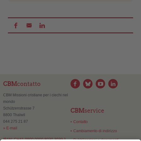
CBM
contatto
CBM Missioni cristiane per i ciechi nel
mondo
Schützenstrasse 7
CBM
service
8800 Thalwil
044 275 21 87
Contatto
» E-mail
Cambiamento di indirizzo
IBAN: CH41 0900 0000 8030 3030 1
Pubblicazioni e documenti