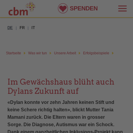
SPENDEN
DE
FR
IT
|
|
Startseite
Was wir tun
Unsere Arbeit
Erfolgsbeispiele
Im Gewächshaus blüht auch
Dylans Zukunft auf
«Dylan konnte vor zehn Jahren keinen Stift und
keine Schere richtig halten», blickt Mutter Tania
Mamani zurück. Die Eltern waren in grosser
Sorge. Die Diagnose, Autismus war ein Schock.
Dank einem ganzheitlichen Inklusions-Projekt kann