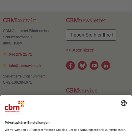
CBM
kontakt
CBM
newsletter
CBM Christoffel Blindenmission
Schützenstrasse 7
8800 Thalwil
>> Abonnieren
044 275 21 71
info@
cbmswiss.ch
Steuerbefreiungsnummer:
CHE-106.084.071
CBM
service
Kontakt
Adressänderung
Publikationen und Materialien
Häufig gestellte Fragen (FAQ)