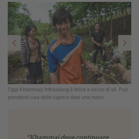
Oggi Khammaiy Inthasaeng è felice e sicuro di sé. Può
Da 
prendersi cura delle capre e dare una mano.
con
“Khammai deve continuare