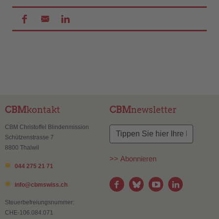
CBM
kontakt
CBM
newsletter
CBM Christoffel Blindenmission
Schützenstrasse 7
8800 Thalwil
>> Abonnieren
044 275 21 71
info@
cbmswiss.ch
Steuerbefreiungsnummer:
CHE-106.084.071